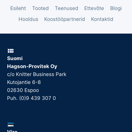
Esileht
Tooted
Teenused
Ettevõte
Blogi
Hooldus
Koostööpartnerid
Kontaktid
Suomi
Hagson-Provitek Oy
c/o Knitter Business Park
Kutojantie 6-8
02630 Espoo
Puh. (0)9 439 307 0