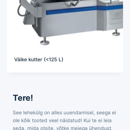
Väike kutter (<125 L)
Tere!
See lehekülg on alles uuendamisel, seega ei
ole kõik tooted veel näidatud! Kui te ei leia
seda, mida otsite, võtke meiega ühendust,