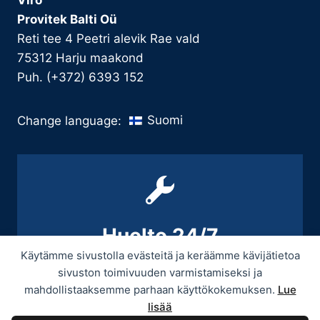
Viro
Provitek Balti Oü
Reti tee 4 Peetri alevik Rae vald
75312 Harju maakond
Puh. (+372) 6393 152
Suomi
Change language:
Huolto 24/7
Käytämme sivustolla evästeitä ja keräämme kävijätietoa
+358 9 439 3070 / +358 50 545 5664
sivuston toimivuuden varmistamiseksi ja
mahdollistaaksemme parhaan käyttökokemuksen.
Lue
lisää