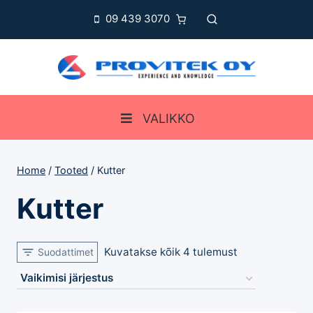
Skip
09 439 3070
to
content
VALIKKO
Home
/
Tooted
/
Kutter
Kutter
Kuvatakse kõik 4 tulemust
Suodattimet