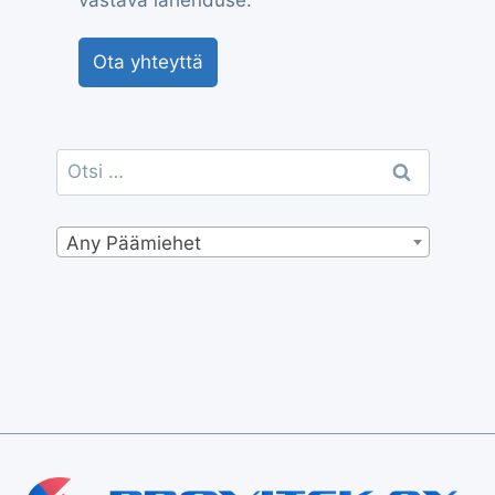
vastava lahenduse.
Ota yhteyttä
Otsi:
Any Päämiehet