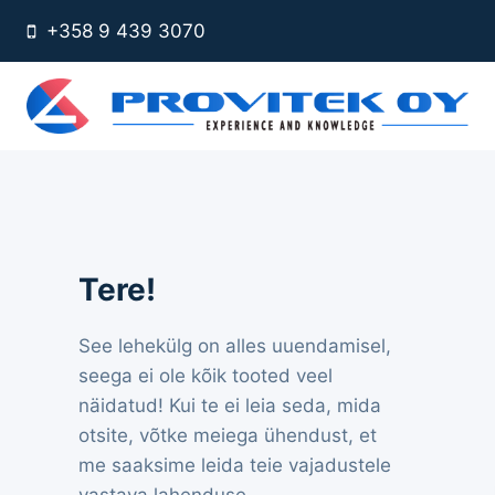
Skip
+358 9 439 3070
to
content
Tere!
See lehekülg on alles uuendamisel,
seega ei ole kõik tooted veel
näidatud! Kui te ei leia seda, mida
otsite, võtke meiega ühendust, et
me saaksime leida teie vajadustele