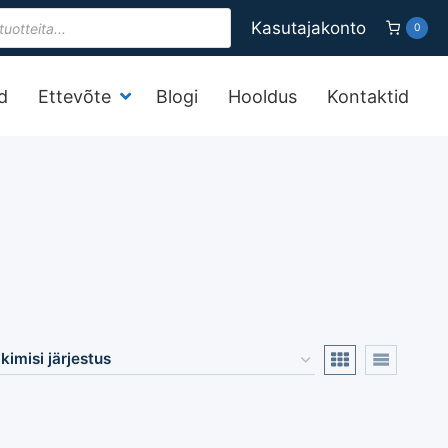
s
Kasutajakonto
0
d
Ettevõte
Blogi
Hooldus
Kontaktid