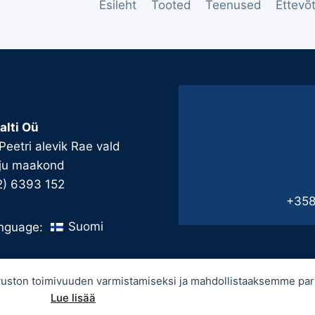
Esileht
Tooted
Teenused
Ettevõ
alti Oü
 Peetri alevik Rae vald
ju maakond
2) 6393 152
+358
Suomi
nguage:
sivuston toimivuuden varmistamiseksi ja mahdollistaaksemme p
Lue lisää