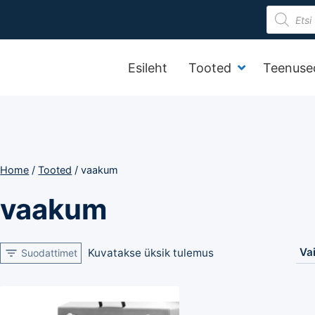
Product
search
Esileht
Tooted
Teenuse
Home
/
Tooted
/
vaakum
vaakum
Kuvatakse üksik tulemus
Suodattimet