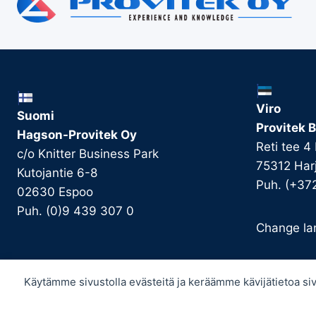
Viro
Suomi
Provitek B
Hagson-Provitek Oy
Reti tee 4
c/o Knitter Business Park
75312 Har
Kutojantie 6-8
Puh. (+37
02630 Espoo
Puh. (0)9 439 307 0
Change la
Käytämme sivustolla evästeitä ja keräämme kävijätietoa 
© 2026 Provitek -
Tietosuojaseloste