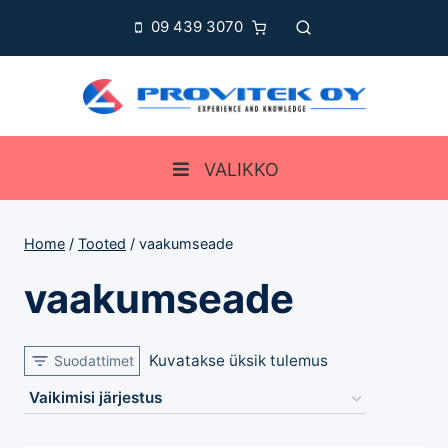
Skip
09 439 3070
to
content
VALIKKO
Home
/
Tooted
/
vaakumseade
vaakumseade
Kuvatakse üksik tulemus
Suodattimet