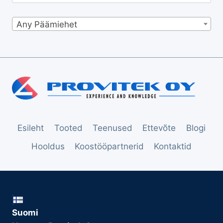
Any Päämiehet
Esileht
Tooted
Teenused
Ettevõte
Blogi
Hooldus
Koostööpartnerid
Kontaktid
Suomi