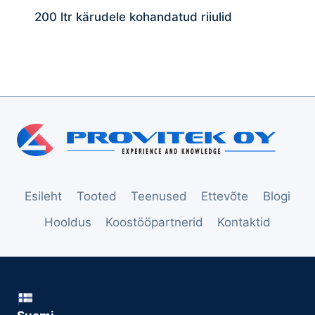
200 ltr kärudele kohandatud riiulid
Esileht
Tooted
Teenused
Ettevõte
Blogi
Hooldus
Koostööpartnerid
Kontaktid