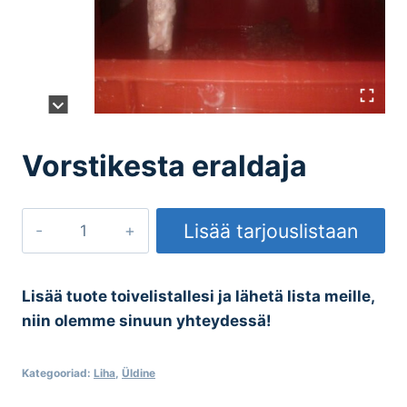
Vorstikesta eraldaja
Vorstikesta
Lisää tarjouslistaan
eraldaja
kogus
Lisää tuote toivelistallesi ja lähetä lista meille,
niin olemme sinuun yhteydessä!
Kategooriad:
Liha
,
Üldine