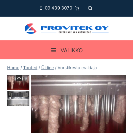
Skip
09 439 3070
to
content
VALIKKO
Home
/
Tooted
/
Üldine
/
Vorstikesta eraldaja