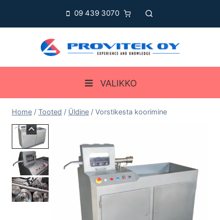
Skip
09 439 3070
to
content
VALIKKO
Home
/
Tooted
/
Üldine
/
Vorstikesta koorimine