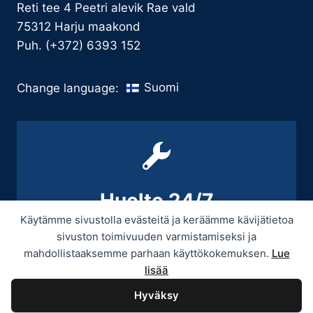
Reti tee 4 Peetri alevik Rae vald
75312 Harju maakond
Puh. (+372) 6393 152
Suomi
Change language:
Huolto 24/7
Käytämme sivustolla evästeitä ja keräämme kävijätietoa
+358 9 439 3070 / +358 50 545 5664
sivuston toimivuuden varmistamiseksi ja
mahdollistaaksemme parhaan käyttökokemuksen.
Lue
lisää
Hyväksy
© 2026 Provitek -
Tietosuojaseloste