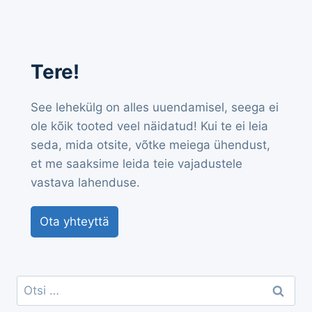
Tere!
See lehekülg on alles uuendamisel, seega ei
ole kõik tooted veel näidatud! Kui te ei leia
seda, mida otsite, võtke meiega ühendust,
et me saaksime leida teie vajadustele
vastava lahenduse.
Ota yhteyttä
Otsi: