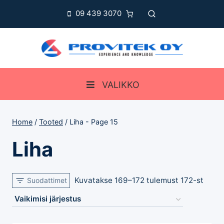
Skip
09 439 3070
to
content
VALIKKO
Home
/
Tooted
/
Liha
- Page 15
Liha
Kuvatakse 169–172 tulemust 172-st
Suodattimet