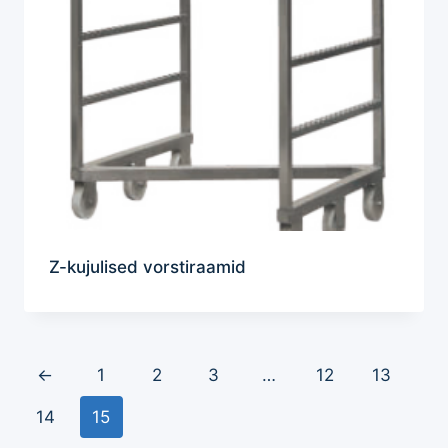
Z-kujulised vorstiraamid
←
1
2
3
…
12
13
14
15