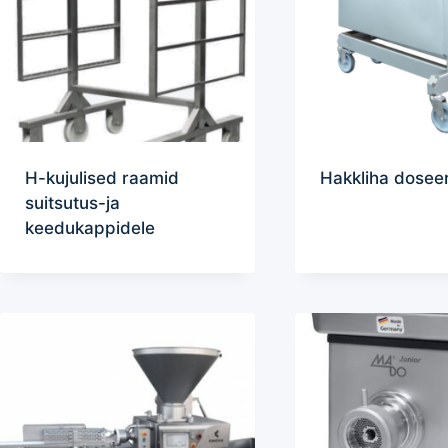
H-kujulised raamid
Hakkliha doseer
suitsutus-ja
keedukappidele