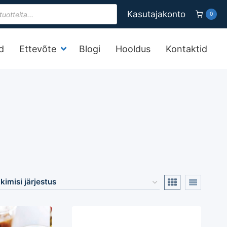
s
Kasutajakonto
0
d
Ettevõte
Blogi
Hooldus
Kontaktid