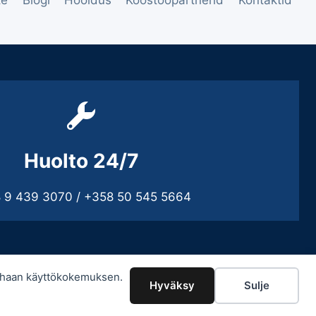
te
Blogi
Hooldus
Koostööpartnerid
Kontaktid
Huolto 24/7
 9 439 3070 / +358 50 545 5664
arhaan käyttökokemuksen.
Hyväksy
Sulje