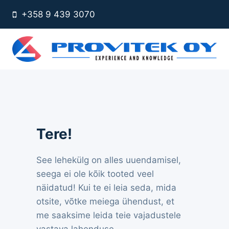
Skip
+358 9 439 3070
to
content
Tere!
See lehekülg on alles uuendamisel,
seega ei ole kõik tooted veel
näidatud! Kui te ei leia seda, mida
otsite, võtke meiega ühendust, et
me saaksime leida teie vajadustele