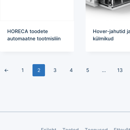
HORECA toodete
Hover-jahutid j
automaatne tootmisliin
külmikud
←
1
2
3
4
5
…
13