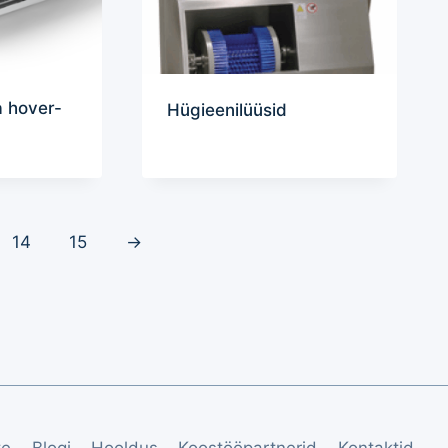
a hover-
Hügieenilüüsid
14
15
→