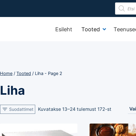
Product
search
Esileht
Tooted
Teenuse
Home
/
Tooted
/
Liha
- Page 2
Liha
Kuvatakse 13–24 tulemust 172-st
Suodattimet