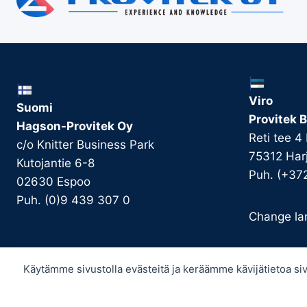
Viro
Suomi
Provitek B
Hagson-Provitek Oy
Reti tee 4
c/o Knitter Business Park
75312 Har
Kutojantie 6-8
Puh. (+37
02630 Espoo
Puh. (0)9 439 307 0
Change la
Käytämme sivustolla evästeitä ja keräämme kävijätietoa 
© 2026 Provitek -
Tietosuojaseloste