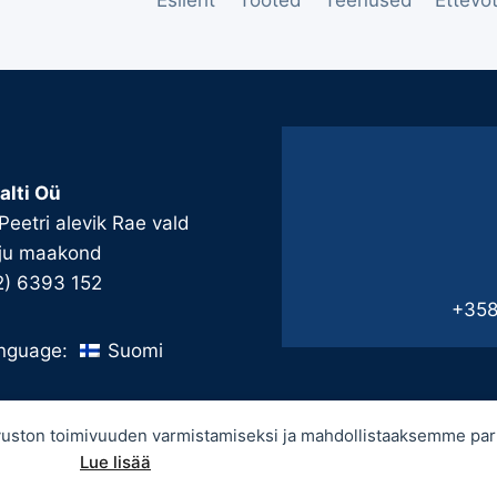
Esileht
Tooted
Teenused
Ettevõ
alti Oü
 Peetri alevik Rae vald
ju maakond
2) 6393 152
+358
Suomi
nguage:
sivuston toimivuuden varmistamiseksi ja mahdollistaaksemme p
Lue lisää