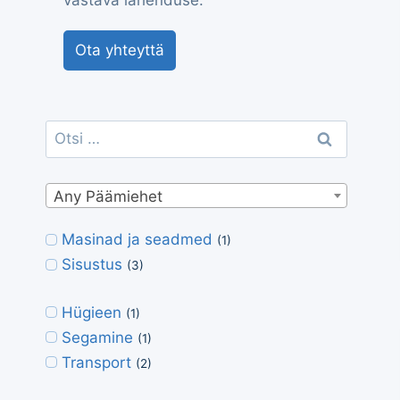
vastava lahenduse.
Ota yhteyttä
Otsi:
Any Päämiehet
Masinad ja seadmed
(1)
Sisustus
(3)
Hügieen
(1)
Segamine
(1)
Transport
(2)