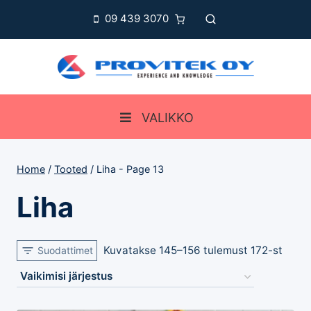
Skip
09 439 3070
to
content
VALIKKO
Home
/
Tooted
/
Liha
- Page 13
Liha
Kuvatakse 145–156 tulemust 172-st
Suodattimet