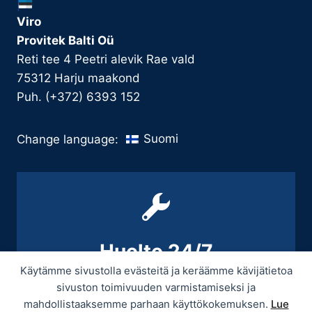
Viro
Provitek Balti Oü
Reti tee 4 Peetri alevik Rae vald
75312 Harju maakond
Puh. (+372) 6393 152
Suomi
Change language:
Huolto 24/7
Käytämme sivustolla evästeitä ja keräämme kävijätietoa
+358 9 439 3070 / +358 50 545 5664
sivuston toimivuuden varmistamiseksi ja
mahdollistaaksemme parhaan käyttökokemuksen.
Lue