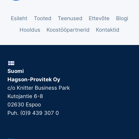
Esileht
Tooted
Teenused
Ettevõte
Blogi
Hooldus
Koostööpartnerid
Kontaktid
Suomi
Hagson-Provitek Oy
c/o Knitter Business Park
Kutojantie 6-8
02630 Espoo
Puh. (0)9 439 307 0