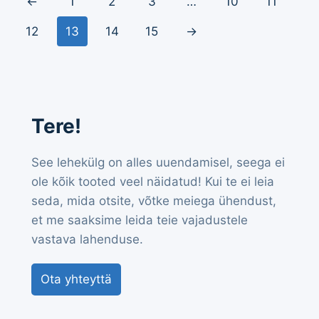
←
1
2
3
…
10
11
12
13
14
15
→
Tere!
See lehekülg on alles uuendamisel, seega ei
ole kõik tooted veel näidatud! Kui te ei leia
seda, mida otsite, võtke meiega ühendust,
et me saaksime leida teie vajadustele
vastava lahenduse.
Ota yhteyttä